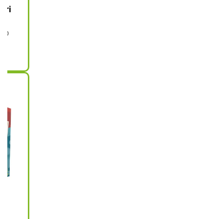
eri
dio