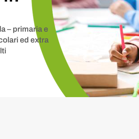
la – primaria e
colari ed extra
ti