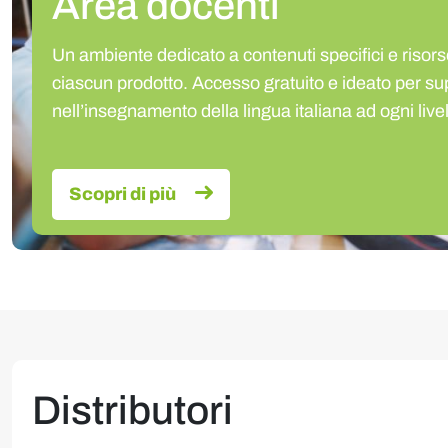
Area docenti
Un ambiente dedicato a contenuti specifici e risors
ciascun prodotto. Accesso gratuito e ideato per sup
nell’insegnamento della lingua italiana ad ogni livel
Scopri di più
Distributori