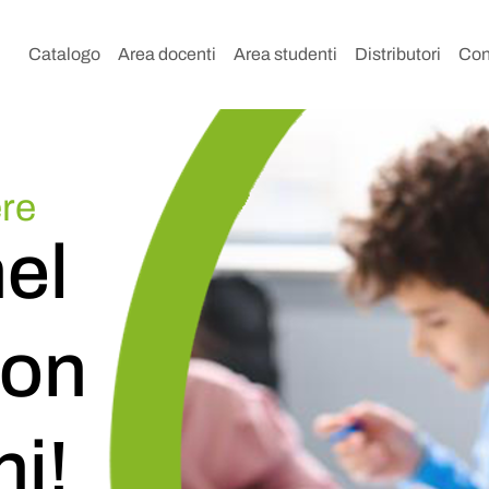
Catalogo
Area docenti
Area studenti
Distributori
Con
ere
nel
con
ni!