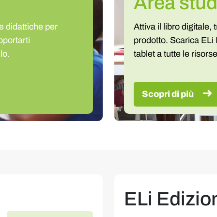
Area stud
e didattiche per
Attiva il libro digitale
portarti
prodotto. Scarica ELi
lo.
tablet a tutte le risors
Scopri di più
ELi Edizio