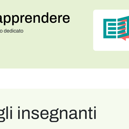
i apprendere
ito dedicato
gli insegnanti