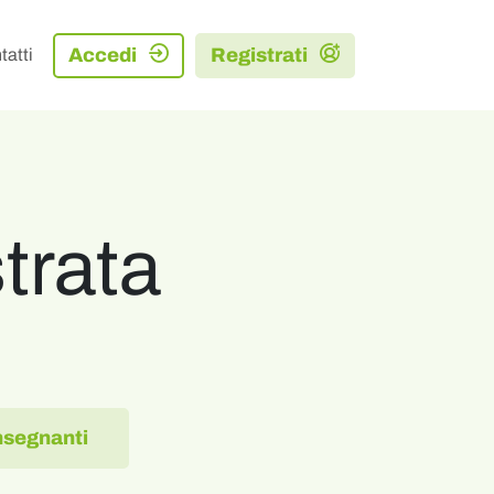
Accedi
Registrati
tatti
trata
insegnanti